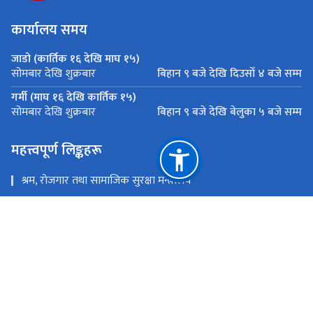
कार्यालय समय
जाडो (कार्तिक १६ देखि माघ १५)
बिहान ९ बजे देखि दि‍उसाेँ ४ बजे सम्म
सोमबार देखि शुक्रबार
गर्मी (माघ १६ देखि कार्तिक १५)
बिहान ९ बजे देखि बेलुका ५ बजे सम्म
सोमबार देखि शुक्रबार
महत्त्वपूर्ण लिङ्कहरू
श्रम, रोजगार तथा सामाजिक सुरक्षा मन्त्रालय
श्रम तथा व्यवसायजन्य सुरक्षा विभाग
एकीकृत श्रम व्यवस्थापन सूचना प्रणाली(ILMIS)
राष्ट्रिय प्राकृतिक स्रोत तथा वित्त आयोग
टेकु, काठमाण्डौं ।
info@loba.gov.np
०१-५३१९६२०